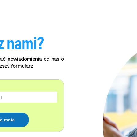
z nami?
wać powiadomienia od nas o
ższy formularz.
sz mnie